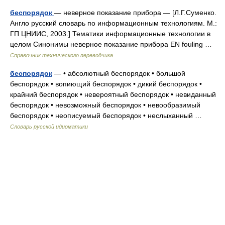
беспорядок
— неверное показание прибора — [Л.Г.Суменко.
Англо русский словарь по информационным технологиям. М.:
ГП ЦНИИС, 2003.] Тематики информационные технологии в
целом Синонимы неверное показание прибора EN fouling …
Справочник технического переводчика
беспорядок
— • абсолютный беспорядок • большой
беспорядок • вопиющий беспорядок • дикий беспорядок •
крайний беспорядок • невероятный беспорядок • невиданный
беспорядок • невозможный беспорядок • невообразимый
беспорядок • неописуемый беспорядок • неслыханный …
Словарь русской идиоматики