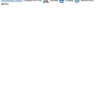
Dictionaries export
, created on PHP,
Joomla,
Drupal,
WordPress,
MODx.