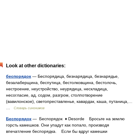
Look at other dictionaries:
беспорядок
— Беспорядица, безнарядица, безнарядье,
безалаберщина, беспутица, бестолковщина, бестолочь,
нестроение, неустройство, неурядица, нескладица,
несогласие, ад, содом, разгром, столпотворение
(вавилонское), светопреставленье, кавардак, каша, путаница,…
…
Словарь синонимов
Беспорядок
— Беспорядок ♦ Desorde Бросьте на землю
горсть камешков. Они упадут как попало, производя
впечатление беспорядка. Если бы вдруг камешки