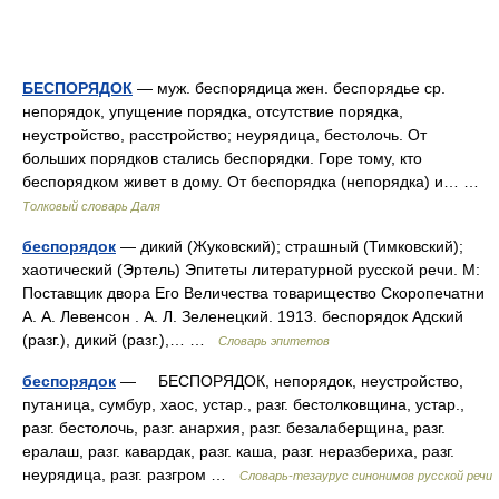
БЕСПОРЯДОК
— муж. беспорядица жен. беспорядье ср.
непорядок, упущение порядка, отсутствие порядка,
неустройство, расстройство; неурядица, бестолочь. От
больших порядков стались беспорядки. Горе тому, кто
беспорядком живет в дому. От беспорядка (непорядка) и… …
Толковый словарь Даля
беспорядок
— дикий (Жуковский); страшный (Тимковский);
хаотический (Эртель) Эпитеты литературной русской речи. М:
Поставщик двора Его Величества товарищество Скоропечатни
А. А. Левенсон . А. Л. Зеленецкий. 1913. беспорядок Адский
(разг.), дикий (разг.),… …
Словарь эпитетов
беспорядок
— БЕСПОРЯДОК, непорядок, неустройство,
путаница, сумбур, хаос, устар., разг. бестолковщина, устар.,
разг. бестолочь, разг. анархия, разг. безалаберщина, разг.
ералаш, разг. кавардак, разг. каша, разг. неразбериха, разг.
неурядица, разг. разгром …
Словарь-тезаурус синонимов русской речи