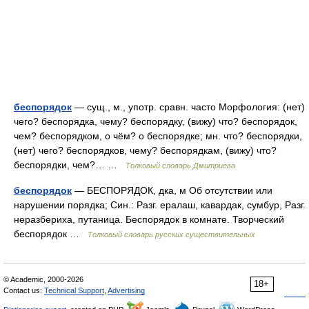
беспорядок
— сущ., м., употр. сравн. часто Морфология: (нет)
чего? беспорядка, чему? беспорядку, (вижу) что? беспорядок,
чем? беспорядком, о чём? о беспорядке; мн. что? беспорядки,
(нет) чего? беспорядков, чему? беспорядкам, (вижу) что?
беспорядки, чем?… …
Толковый словарь Дмитриева
беспорядок
— БЕСПОРЯДОК, дка, м Об отсутствии или
нарушении порядка; Син.: Разг. ералаш, кавардак, сумбур, Разг.
неразбериха, путаница. Беспорядок в комнате. Творческий
беспорядок …
Толковый словарь русских существительных
© Academic, 2000-2026
18+
Contact us:
Technical Support
,
Advertising